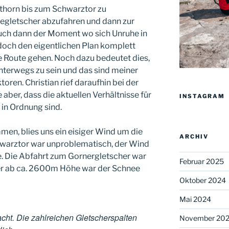
ithorn bis zum Schwarztor zu
zegletscher abzufahren und dann zur
auch dann der Moment wo sich Unruhe in
doch den eigentlichen Plan komplett
 Route gehen. Noch dazu bedeutet dies,
nterwegs zu sein und das sind meiner
oren. Christian rief daraufhin bei der
 aber, dass die aktuellen Verhältnisse für
INSTAGRAM
in Ordnung sind.
n, blies uns ein eisiger Wind um die
ARCHIV
hwarztor war unproblematisch, der Wind
te. Die Abfahrt zum Gornergletscher war
Februar 2025
er ab ca. 2600m Höhe war der Schnee
Oktober 2024
Mai 2024
racht. Die zahlreichen Gletscherspalten
November 20