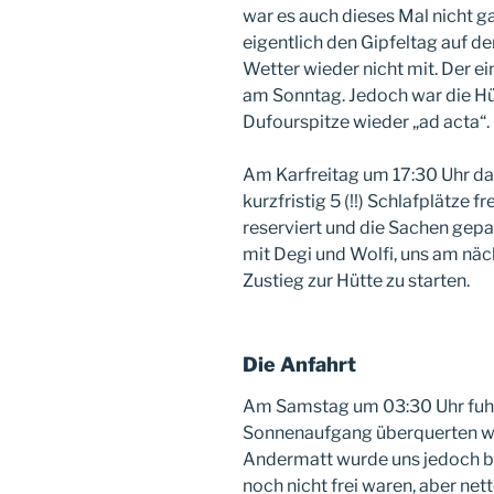
war es auch dieses Mal nicht ga
eigentlich den Gipfeltag auf de
Wetter wieder nicht mit. Der e
am Sonntag. Jedoch war die Hüt
Dufourspitze wieder „ad acta“.
Am Karfreitag um 17:30 Uhr d
kurzfristig 5 (!!) Schlafplätze
reserviert und die Sachen gepa
mit Degi und Wolfi, uns am näc
Zustieg zur Hütte zu starten.
Die Anfahrt
Am Samstag um 03:30 Uhr fuhr
Sonnenaufgang überquerten wir
Andermatt wurde uns jedoch b
noch nicht frei waren, aber net