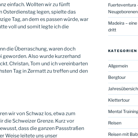
nz einfach. Wollten wir zu fünft
Fuerteventura –
Neugeborene
n Osterdienstag legen, spielte das
inzige Tag, an dem es passen würde, war
Madeira – eine
te voll und somit legte ich die
dritt
ann die Überraschung, waren doch
KATEGORIEN
 frei geworden. Also wurde kurzerhand
ckt. Christan, Tom und ich vereinbarten
Allgemein
hsten Tag in Zermatt zu treffen und den
Bergtour
Jahresübersich
Klettertour
Mental Trainin
en wir von Schwaz los, etwa zum
 die Schweizer Grenze. Kurz vor
Reisen
ewusst, dass die ganzen Passstraßen
Reisen mit Bab
ter Weise leitete uns unser