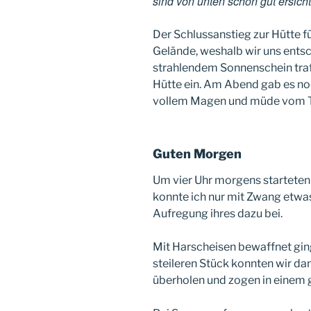
sind von unten schon gut ersicht
Der Schlussanstieg zur Hütte f
Gelände, weshalb wir uns entsc
strahlendem Sonnenschein traf
Hütte ein. Am Abend gab es noc
vollem Magen und müde vom Ta
Guten Morgen
Um vier Uhr morgens starteten
konnte ich nur mit Zwang etwas
Aufregung ihres dazu bei.
Mit Harscheisen bewaffnet ging
steileren Stück konnten wir da
überholen und zogen in einem 