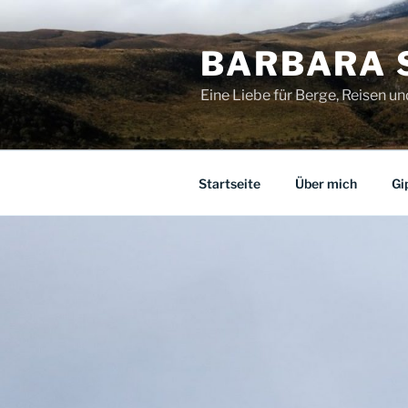
Zum
Inhalt
BARBARA 
springen
Eine Liebe für Berge, Reisen u
Startseite
Über mich
Gi