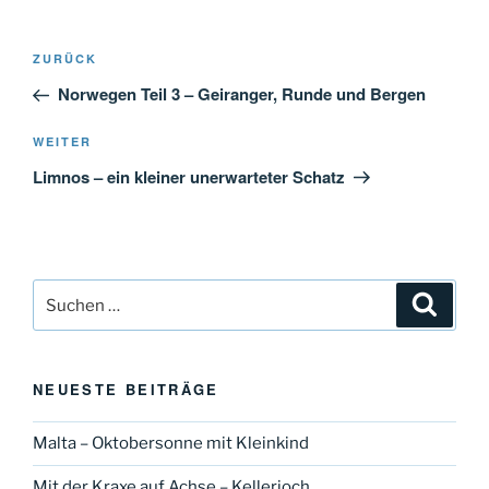
Beitragsnavigation
Vorheriger
ZURÜCK
Beitrag
Norwegen Teil 3 – Geiranger, Runde und Bergen
Nächster
WEITER
Beitrag
Limnos – ein kleiner unerwarteter Schatz
Suche
Suche
nach:
NEUESTE BEITRÄGE
Malta – Oktobersonne mit Kleinkind
Mit der Kraxe auf Achse – Kellerjoch