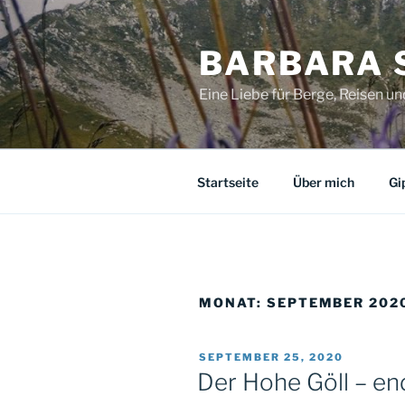
Zum
Inhalt
BARBARA 
springen
Eine Liebe für Berge, Reisen u
Startseite
Über mich
Gi
MONAT:
SEPTEMBER 202
VERÖFFENTLICHT
SEPTEMBER 25, 2020
AM
Der Hohe Göll – end