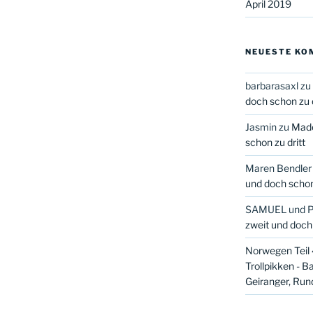
April 2019
NEUESTE KO
barbarasaxl
zu
doch schon zu d
Jasmin
zu
Made
schon zu dritt
Maren Bendler
und doch schon 
SAMUEL und 
zweit und doch 
Norwegen Teil 4
Trollpikken - B
Geiranger, Run