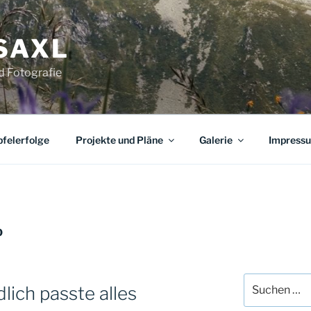
SAXL
nd Fotografie
pfelerfolge
Projekte und Pläne
Galerie
Impress
0
Suche
lich passte alles
nach: