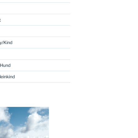
g
y/Kind
 Hund
einkind