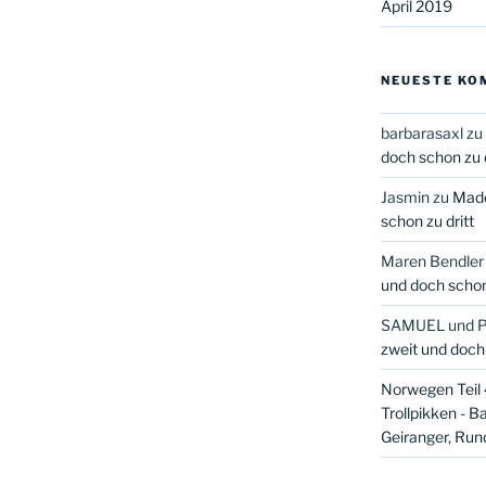
April 2019
NEUESTE KO
barbarasaxl
zu
doch schon zu d
Jasmin
zu
Made
schon zu dritt
Maren Bendler
und doch schon 
SAMUEL und 
zweit und doch 
Norwegen Teil 4
Trollpikken - B
Geiranger, Run