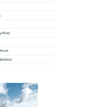
g
y/Kind
 Hund
einkind