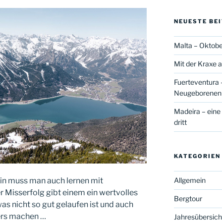
NEUESTE BE
Malta – Oktobe
Mit der Kraxe a
Fuerteventura –
Neugeborene
Madeira – eine
dritt
KATEGORIEN
Allgemein
in muss man auch lernen mit
 Misserfolg gibt einem ein wertvolles
Bergtour
as nicht so gut gelaufen ist und auch
ers machen …
Jahresübersich