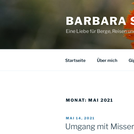
Zum
Inhalt
BARBARA 
springen
Eine Liebe für Berge, Reisen u
Startseite
Über mich
Gi
MONAT:
MAI 2021
VERÖFFENTLICHT
MAI 14, 2021
AM
Umgang mit Misser