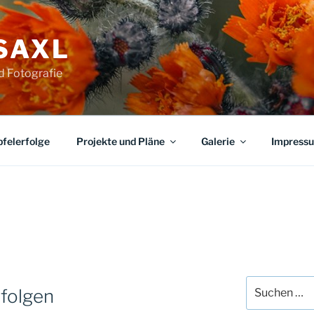
SAXL
nd Fotografie
pfelerfolge
Projekte und Pläne
Galerie
Impress
Suche
folgen
nach: