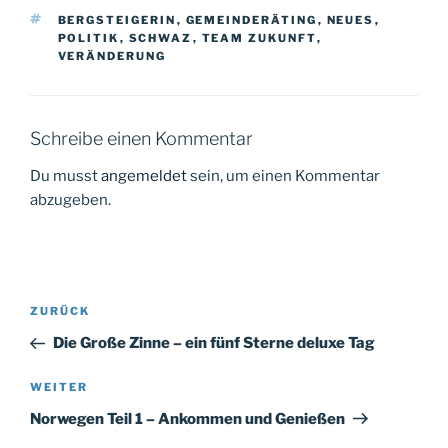
SCHLAGWÖRTER
BERGSTEIGERIN
,
GEMEINDERÄTING
,
NEUES
,
POLITIK
,
SCHWAZ
,
TEAM ZUKUNFT
,
VERÄNDERUNG
Schreibe einen Kommentar
Du musst
angemeldet
sein, um einen Kommentar
abzugeben.
Beitragsnavigation
Vorheriger
ZURÜCK
Beitrag
Die Große Zinne – ein fünf Sterne deluxe Tag
Nächster
WEITER
Beitrag
Norwegen Teil 1 – Ankommen und Genießen