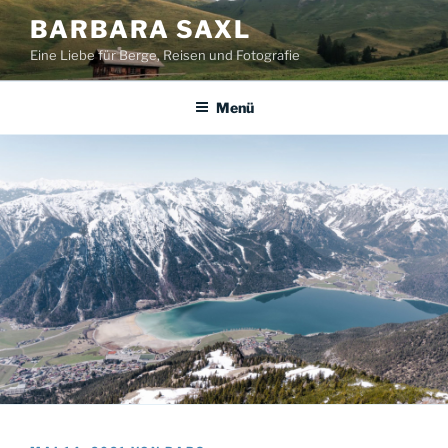
Zum
BARBARA SAXL
Inhalt
Eine Liebe für Berge, Reisen und Fotografie
springen
Menü