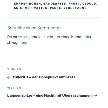
KÖRPER HÖREN
,
BÄNDERRISS
,
FRUST
,
GEDULD
,
KNIE
,
MOTIVATION
,
PAUSE
,
VERLETZUNG
Schreibe einen Kommentar
Du musst
angemeldet
sein, um einen Kommentar
abzugeben.
Beitragsnavigation
Vorheriger
ZURÜCK
Beitrag
Psiloritis – der Höhepunkt auf Kreta
Nächster
WEITER
Beitrag
Lamsenspitze – eine Nacht mit Überraschungen