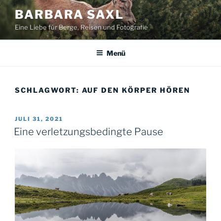
Zum
BARBARA SAXL
Inhalt
Eine Liebe für Berge, Reisen und Fotografie
springen
Menü
SCHLAGWORT:
AUF DEN KÖRPER HÖREN
VERÖFFENTLICHT
JULI 31, 2021
AM
Eine verletzungsbedingte Pause