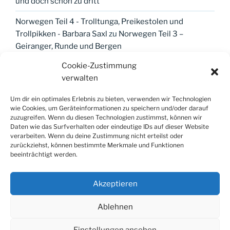
und doch schon zu dritt
Norwegen Teil 4 - Trolltunga, Preikestolen und
Trollpikken - Barbara Saxl
zu
Norwegen Teil 3 –
Geiranger, Runde und Bergen
Cookie-Zustimmung
verwalten
META
Um dir ein optimales Erlebnis zu bieten, verwenden wir Technologien
wie Cookies, um Geräteinformationen zu speichern und/oder darauf
Anmelden
zuzugreifen. Wenn du diesen Technologien zustimmst, können wir
Daten wie das Surfverhalten oder eindeutige IDs auf dieser Website
Eintrags-Feed
verarbeiten. Wenn du deine Zustimmung nicht erteilst oder
zurückziehst, können bestimmte Merkmale und Funktionen
Kommentar-Feed
beeinträchtigt werden.
WordPress.org
Akzeptieren
Ablehnen
Einstellungen ansehen