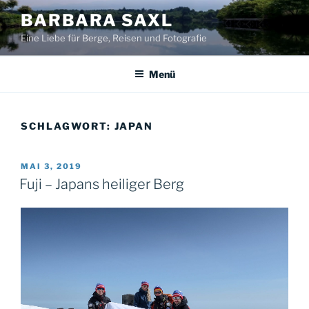
Zum
BARBARA SAXL
Inhalt
Eine Liebe für Berge, Reisen und Fotografie
springen
Menü
SCHLAGWORT:
JAPAN
VERÖFFENTLICHT
MAI 3, 2019
AM
Fuji – Japans heiliger Berg