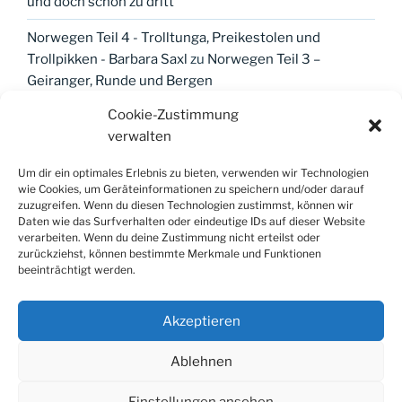
und doch schon zu dritt
Norwegen Teil 4 - Trolltunga, Preikestolen und
Trollpikken - Barbara Saxl
zu
Norwegen Teil 3 –
Geiranger, Runde und Bergen
Cookie-Zustimmung
verwalten
META
Um dir ein optimales Erlebnis zu bieten, verwenden wir Technologien
wie Cookies, um Geräteinformationen zu speichern und/oder darauf
Anmelden
zuzugreifen. Wenn du diesen Technologien zustimmst, können wir
Daten wie das Surfverhalten oder eindeutige IDs auf dieser Website
Eintrags-Feed
verarbeiten. Wenn du deine Zustimmung nicht erteilst oder
zurückziehst, können bestimmte Merkmale und Funktionen
Kommentar-Feed
beeinträchtigt werden.
WordPress.org
Akzeptieren
Ablehnen
Einstellungen ansehen