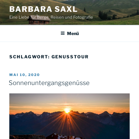
Zum
BARBARA SAXL
Inhalt
Eine Liebe für Berge, Reisen und Fotografie
springen
Menü
SCHLAGWORT:
GENUSSTOUR
VERÖFFENTLICHT
MAI 10, 2020
AM
Sonnenuntergangsgenüsse