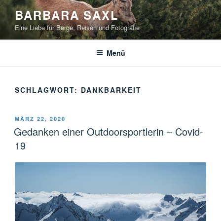
Zum
BARBARA SAXL
Inhalt
Eine Liebe für Berge, Reisen und Fotografie
springen
Menü
SCHLAGWORT:
DANKBARKEIT
VERÖFFENTLICHT
MÄRZ 22, 2020
AM
Gedanken einer Outdoorsportlerin – Covid-
19