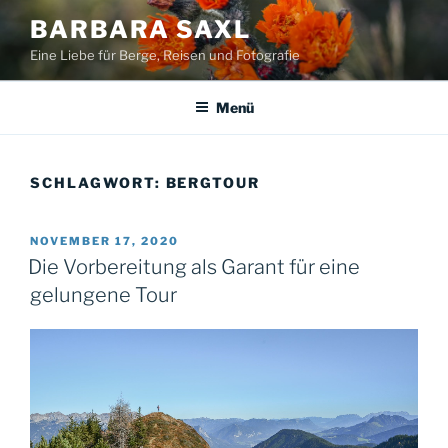
Zum
BARBARA SAXL
Inhalt
Eine Liebe für Berge, Reisen und Fotografie
springen
Menü
SCHLAGWORT:
BERGTOUR
VERÖFFENTLICHT
NOVEMBER 17, 2020
AM
Die Vorbereitung als Garant für eine
gelungene Tour