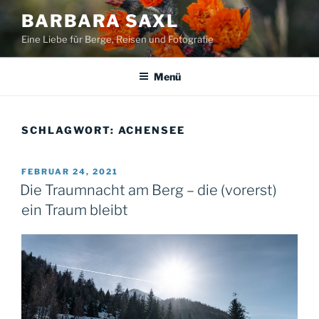
Zum
BARBARA SAXL
Inhalt
Eine Liebe für Berge, Reisen und Fotografie
springen
Menü
SCHLAGWORT:
ACHENSEE
VERÖFFENTLICHT
FEBRUAR 24, 2021
AM
Die Traumnacht am Berg – die (vorerst)
ein Traum bleibt