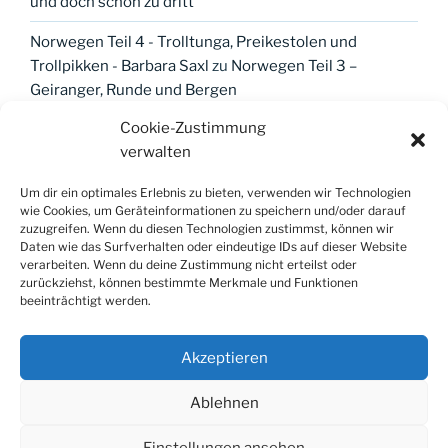
und doch schon zu dritt
Norwegen Teil 4 - Trolltunga, Preikestolen und
Trollpikken - Barbara Saxl
zu
Norwegen Teil 3 –
Geiranger, Runde und Bergen
Cookie-Zustimmung
verwalten
META
Um dir ein optimales Erlebnis zu bieten, verwenden wir Technologien
wie Cookies, um Geräteinformationen zu speichern und/oder darauf
Anmelden
zuzugreifen. Wenn du diesen Technologien zustimmst, können wir
Daten wie das Surfverhalten oder eindeutige IDs auf dieser Website
Eintrags-Feed
verarbeiten. Wenn du deine Zustimmung nicht erteilst oder
zurückziehst, können bestimmte Merkmale und Funktionen
Kommentar-Feed
beeinträchtigt werden.
WordPress.org
Akzeptieren
Ablehnen
Einstellungen ansehen