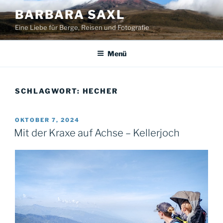
Zum
BARBARA SAXL
Inhalt
Eine Liebe für Berge, Reisen und Fotografie
springen
Menü
SCHLAGWORT:
HECHER
VERÖFFENTLICHT
OKTOBER 7, 2024
AM
Mit der Kraxe auf Achse – Kellerjoch