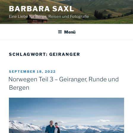
Zum
BARBARA SAXL
Inhalt
Eine Liebe für Berge, Reisen und Fotografie
springen
Menü
SCHLAGWORT:
GEIRANGER
VERÖFFENTLICHT
SEPTEMBER 18, 2022
AM
Norwegen Teil 3 – Geiranger, Runde und
Bergen